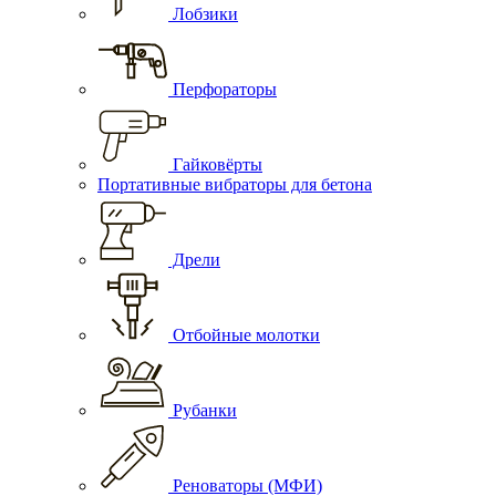
Лобзики
Перфораторы
Гайковёрты
Портативные вибраторы для бетона
Дрели
Отбойные молотки
Рубанки
Реноваторы (МФИ)