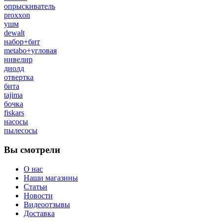
опрыскиватель
proxxon
ушм
dewalt
набор+бит
metabo+угловая
нивелир
диолд
отвертка
бита
tajima
бочка
fiskars
насосы
пылесосы
Вы смотрели
О нас
Наши магазины
Статьи
Новости
Видеоотзывы
Доставка