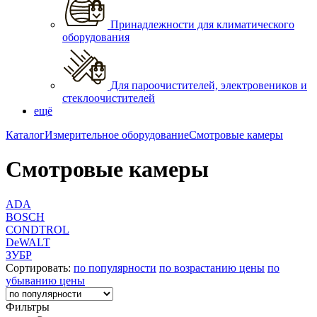
Принадлежности для климатического
оборудования
Для пароочистителей, электровеников и
стеклоочистителей
ещё
Каталог
Измерительное оборудование
Смотровые камеры
Смотровые камеры
ADA
BOSCH
CONDTROL
DeWALT
ЗУБР
Сортировать:
по популярности
по возрастанию цены
по
убыванию цены
Фильтры