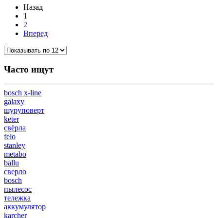
Назад
1
2
Вперед
Часто ищут
bosch x-line
galaxy
шуруповерт
keter
свёрла
felo
stanley
metabo
ballu
сверло
bosch
пылесос
тележка
аккумулятор
karcher