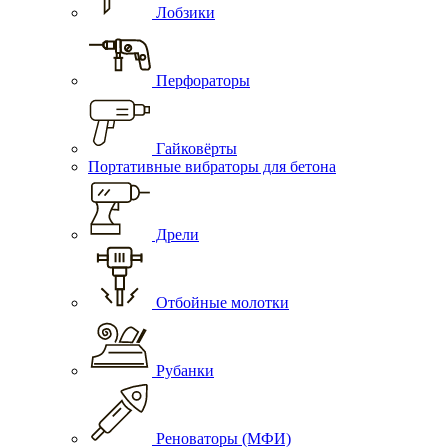
Лобзики
Перфораторы
Гайковёрты
Портативные вибраторы для бетона
Дрели
Отбойные молотки
Рубанки
Реноваторы (МФИ)