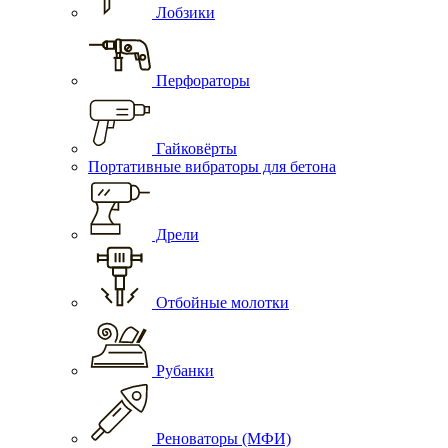
Лобзики
Перфораторы
Гайковёрты
Портативные вибраторы для бетона
Дрели
Отбойные молотки
Рубанки
Реноваторы (МФИ)