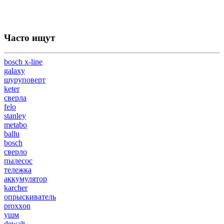
Часто ищут
bosch x-line
galaxy
шуруповерт
keter
сверла
felo
stanley
metabo
ballu
bosch
сверло
пылесос
тележка
аккумулятор
karcher
опрыскиватель
proxxon
ушм
dewalt