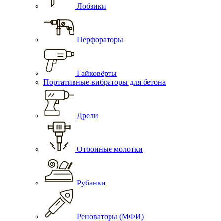
Лобзики
Перфораторы
Гайковёрты
Портативные вибраторы для бетона
Дрели
Отбойные молотки
Рубанки
Реноваторы (МФИ)