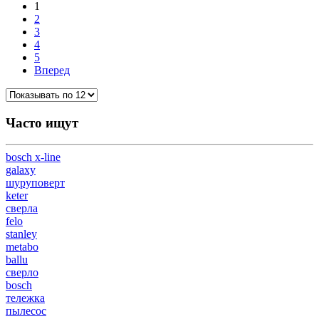
1
2
3
4
5
Вперед
Часто ищут
bosch x-line
galaxy
шуруповерт
keter
сверла
felo
stanley
metabo
ballu
сверло
bosch
тележка
пылесос