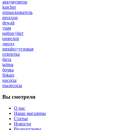
аккумулятор
karcher
опрыскиватель
proxxon
dewalt
ушм
набор+бит
нивелир
диолд
metabo+угловая
отвертка
бита
tajima
бочка
fiskars
насосы
пылесосы
Вы смотрели
О нас
Наши магазины
Статьи
Новости
Видеоотзывы