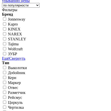
убыванию цены
Фильтры
Бренд
Jonnesway
Kapro
KINEX
NAREX
STANLEY
Tajima
Wolfcraft
ЗУБР
Ещё
Свернуть
Тип
Выколотки
Добойник
Керн
Маркер
Отвес
Разметчик
Рейсмус
Циркуль
Чертилка