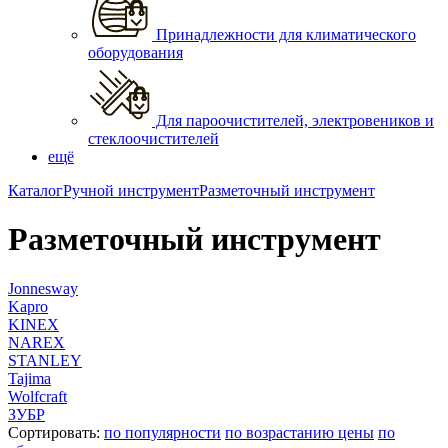
Принадлежности для климатического
оборудования
Для пароочистителей, электровеников и
стеклоочистителей
ещё
Каталог
Ручной инструмент
Разметочный инструмент
Разметочный инструмент
Jonnesway
Kapro
KINEX
NAREX
STANLEY
Tajima
Wolfcraft
ЗУБР
Сортировать:
по популярности
по возрастанию цены
по