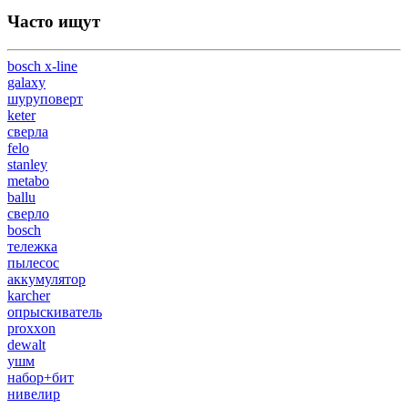
Часто ищут
bosch x-line
galaxy
шуруповерт
keter
сверла
felo
stanley
metabo
ballu
сверло
bosch
тележка
пылесос
аккумулятор
karcher
опрыскиватель
proxxon
dewalt
ушм
набор+бит
нивелир