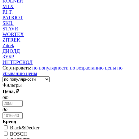
KOLNER
MTX
P.I.T.
PATRIOT
SKIL
STAVR
WORTEX
ZITREK
Zitrek
ДИОЛД
ЗУБР
ИНТЕРСКОЛ
Сортировать:
по популярности
по возрастанию цены
по
убыванию цены
Фильтры
Цена, ₽
от
до
Бренд
Black&Decker
BOSCH