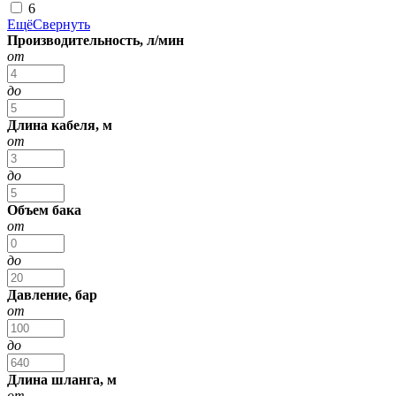
6
Ещё
Свернуть
Производительность, л/мин
от
до
Длина кабеля, м
от
до
Объем бака
от
до
Давление, бар
от
до
Длина шланга, м
от