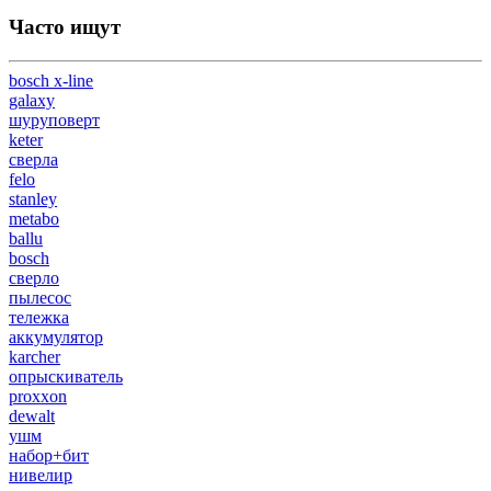
Часто ищут
bosch x-line
galaxy
шуруповерт
keter
сверла
felo
stanley
metabo
ballu
bosch
сверло
пылесос
тележка
аккумулятор
karcher
опрыскиватель
proxxon
dewalt
ушм
набор+бит
нивелир