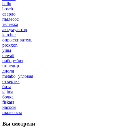
ballu
bosch
сверло
пылесос
тележка
аккумулятор
karcher
опрыскиватель
proxxon
ушм
dewalt
набор+бит
нивелир
диолд
metabo+угловая
отвертка
бита
tajima
бочка
fiskars
насосы
пылесосы
Вы смотрели