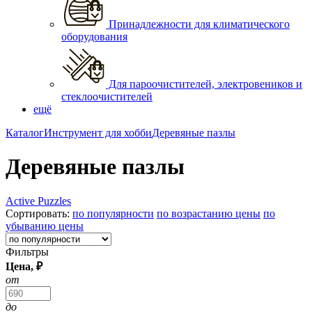
Принадлежности для климатического
оборудования
Для пароочистителей, электровеников и
стеклоочистителей
ещё
Каталог
Инструмент для хобби
Деревяные пазлы
Деревяные пазлы
Active Puzzles
Сортировать:
по популярности
по возрастанию цены
по
убыванию цены
Фильтры
Цена, ₽
от
до