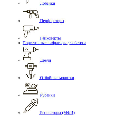
Лобзики
Перфораторы
Гайковёрты
Портативные вибраторы для бетона
Дрели
Отбойные молотки
Рубанки
Реноваторы (МФИ)