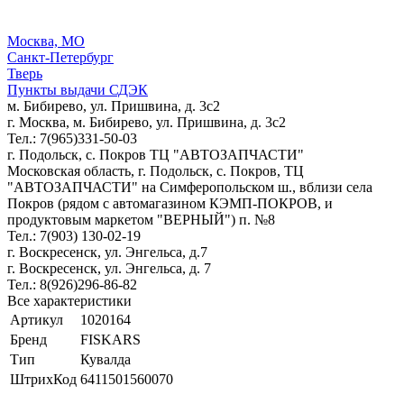
Москва, МО
Санкт-Петербург
Тверь
Пункты выдачи СДЭК
м. Бибирево, ул. Пришвина, д. 3с2
г. Москва, м. Бибирево, ул. Пришвина, д. 3с2
Тел.: 7(965)331-50-03
г. Подольск, c. Покров ТЦ "АВТОЗАПЧАСТИ"
Московская область, г. Подольск, c. Покров, ТЦ
"АВТОЗАПЧАСТИ" на Симферопольском ш., вблизи села
Покров (рядом с автомагазином КЭМП-ПОКРОВ, и
продуктовым маркетом "ВЕРНЫЙ") п. №8
Тел.: 7(903) 130-02-19
г. Воскресенск, ул. Энгельса, д.7
г. Воскресенск, ул. Энгельса, д. 7
Тел.: 8(926)296-86-82
Все характеристики
Артикул
1020164
Бренд
FISKARS
Тип
Кувалда
ШтрихКод
6411501560070