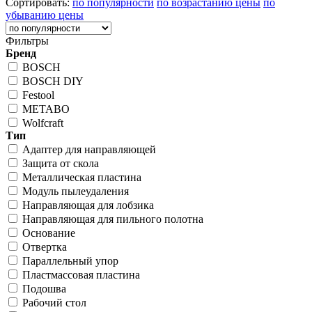
Сортировать:
по популярности
по возрастанию цены
по
убыванию цены
Фильтры
Бренд
BOSCH
BOSCH DIY
Festool
METABO
Wolfcraft
Тип
Адаптер для направляющей
Защита от скола
Металлическая пластина
Модуль пылеудаления
Направляющая для лобзика
Направляющая для пильного полотна
Основание
Отвертка
Параллельный упор
Пластмассовая пластина
Подошва
Рабочий стол