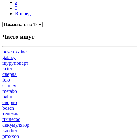
2
3
Вперед
Часто ищут
bosch x-line
galaxy
шуруповерт
keter
сверла
felo
stanley
metabo
ballu
сверло
bosch
тележка
пылесос
аккумулятор
karcher
proxxon