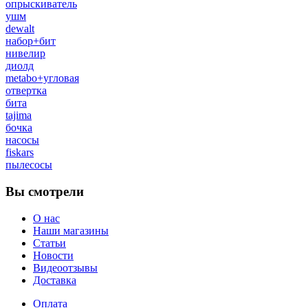
опрыскиватель
ушм
dewalt
набор+бит
нивелир
диолд
metabo+угловая
отвертка
бита
tajima
бочка
насосы
fiskars
пылесосы
Вы смотрели
О нас
Наши магазины
Статьи
Новости
Видеоотзывы
Доставка
Оплата